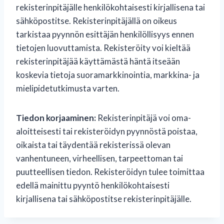
rekisterinpitäjälle henkilökohtaisesti kirjallisena tai
sähköpostitse. Rekisterinpitäjällä on oikeus
tarkistaa pyynnön esittäjän henkilöllisyys ennen
tietojen luovuttamista. Rekisteröity voi kieltää
rekisterinpitäjää käyttämästä häntä itseään
koskevia tietoja suoramarkkinointia, markkina- ja
mielipidetutkimusta varten.
Tiedon korjaaminen:
Rekisterinpitäjä voi oma-
aloitteisesti tai rekisteröidyn pyynnöstä poistaa,
oikaista tai täydentää rekisterissä olevan
vanhentuneen, virheellisen, tarpeettoman tai
puutteellisen tiedon. Rekisteröidyn tulee toimittaa
edellä mainittu pyyntö henkilökohtaisesti
kirjallisena tai sähköpostitse rekisterinpitäjälle.