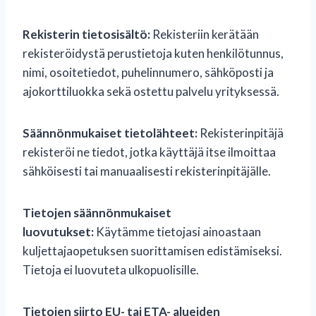
Rekisterin tietosisältö:
Rekisteriin kerätään
rekisteröidystä perustietoja kuten henkilötunnus,
nimi, osoitetiedot, puhelinnumero, sähköposti ja
ajokorttiluokka sekä ostettu palvelu yrityksessä.
Säännönmukaiset tietolähteet:
Rekisterinpitäjä
rekisteröi ne tiedot, jotka käyttäjä itse ilmoittaa
sähköisesti tai manuaalisesti rekisterinpitäjälle.
Tietojen säännönmukaiset
luovutukset:
Käytämme tietojasi ainoastaan
kuljettajaopetuksen suorittamisen edistämiseksi.
Tietoja ei luovuteta ulkopuolisille.
Tietojen siirto EU- tai ETA- alueiden