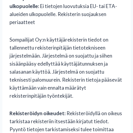
ulkopuolelle:
Ei tietojen luovutuksia EU- tai ETA-
alueiden ulkopuolelle. Rekisterin suojauksen
periaatteet
Sompailijat Oy:n käyttäjärekisterin tiedot on
tallennettu rekisterinpitäjän tietotekniseen
järjestelmään. Järjestelmä on suojattu ja siihen
sisäänpääsy edellyttää käyttäjätunnuksen ja
salasanan käyttöä. Järjestelmä on suojattu
teknisesti palomuurein. Rekisterin tietoja pääsevät
käyttämään vain ennalta määrätyt
rekisterinpitäjän työntekijät.
Rekisteröidyn oikeudet:
Rekisteröidyllä on oikeus
tarkistaa rekisteriin itsestään kirjatut tiedot.
Pyyntö tietojen tarkistamiseksi tulee toimittaa