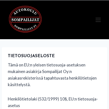
Siirry
sisältöön
TIETOSUOJASELOSTE
Tämä on EU:n yleisen tietosuoja-asetuksen
mukainen asiakirja Sompailijat Oy:n
asiakasrekisterissä tapahtuvasta henkilötietojen
käsittelystä.
Henkilötietolaki (532/1999) 10§, EU:n tietosuoja-
asetus